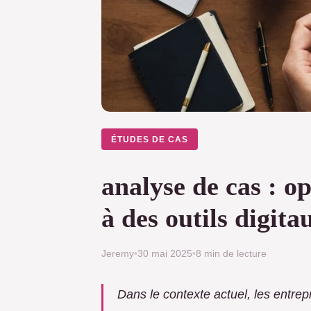
ÉTUDES DE CAS
analyse de cas : o
à des outils digit
Jeremy
•
30 mai 2025
•
8 min de lecture
Dans le contexte actuel, les entrep