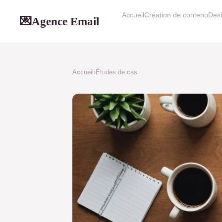
Accueil
Création de contenu
Desi
Agence Email
💌
Accueil
›
Études de cas