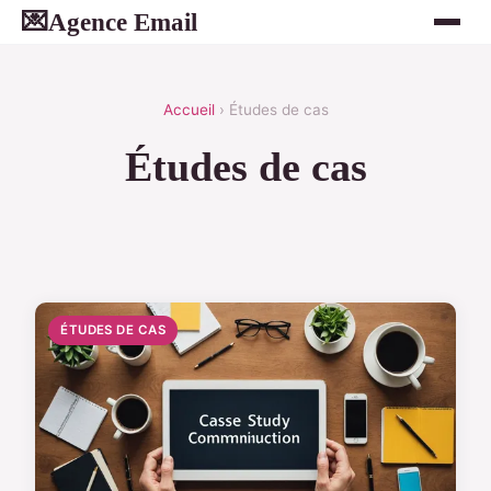
Agence Email
💌
Accueil
› Études de cas
Études de cas
ÉTUDES DE CAS