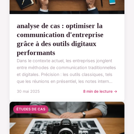
analyse de cas : optimiser la
communication d'entreprise
grâce à des outils digitaux
performants
Dans le contexte actuel, les entreprises jonglent
entre méthodes de communication traditionnelles
et digitales. Précision : les outils classiques, tels
que les réunions en présentiel, les notes intern...
30 mai 2025
8 min de lecture →
ÉTUDES DE CAS